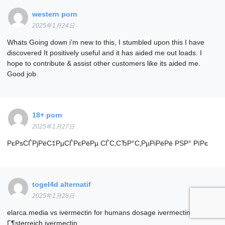
western porn
2025年1月24日
Whats Going down i’m new to this, I stumbled upon this I have
discovered It positively useful and it has aided me out loads. I
hope to contribute & assist other customers like its aided me.
Good job.
18+ porn
2025年1月27日
РєРѕСЃРјРёС‡РµСЃРєРёРµ СЃС‚СЂР°С‚РµРіРёРё РЅР° РїРє
togel4d alternatif
2025年1月28日
elarca.media vs ivermectin for humans dosage ivermectin kaufen
Г¶sterreich ivermectin