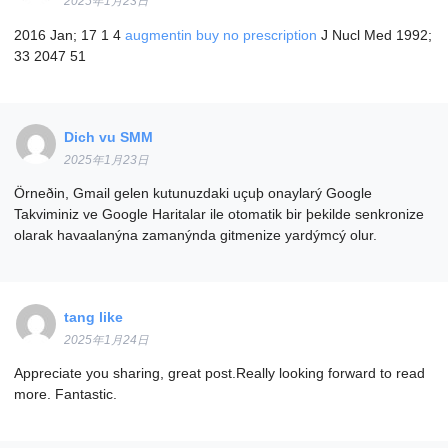
2025年1月23日
2016 Jan; 17 1 4
augmentin buy no prescription
J Nucl Med 1992;
33 2047 51
Dich vu SMM
2025年1月23日
Örneðin, Gmail gelen kutunuzdaki uçuþ onaylarý Google
Takviminiz ve Google Haritalar ile otomatik bir þekilde senkronize
olarak havaalanýna zamanýnda gitmenize yardýmcý olur.
tang like
2025年1月24日
Appreciate you sharing, great post.Really looking forward to read
more. Fantastic.