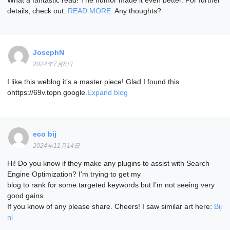
details, check out:
READ MORE
. Any thoughts?
JosephN
2024年7月8日
I like this weblog it’s a master piece! Glad I found this
ohttps://69v.topn google.
Expand blog
eco bij
2024年11月14日
Hi! Do you know if they make any plugins to assist with Search
Engine Optimization? I’m trying to get my
blog to rank for some targeted keywords but I’m not seeing very
good gains.
If you know of any please share. Cheers! I saw similar art here:
Bij
nl