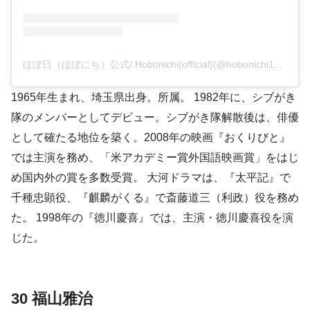
ほぼ日（ほぼにち）公式/ Hobonichi(official)(@hobonichi1101)がシェアした投稿
1965年生まれ、埼玉県出身。所属。 1982年に、シブがき
隊のメンバーとしてデビュー。シブがき隊解散後は、俳優
として確たる地位を築く。2008年の映画『おくりびと』
では主演を務め、「米アカデミー賞外国語映画賞」をはじ
め国内外の賞を多数受賞。 大河ドラマは、『太平記』で
千種忠顕役、『麒麟がくる』で斎藤道三（利政）役を務め
た。 1998年の『徳川慶喜』では、主演・徳川慶喜役を演
じた。
30 福山雅治