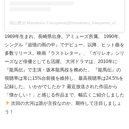
福山雅治 Masaharu Fukuyama(@masaharu_fukuyama_official)がシェアした投稿
1969年生まれ、長崎県出身。アミューズ所属。 1990年、
シングル『追憶の雨の中』でデビュー。以降、ヒット曲を
多数リリース。映画『ラストレター』、『ガリレオ』シリ
ーズなど俳優としても活躍。 大河ドラマは、2010年に
『龍馬伝』で主演・坂本龍馬役を務めた。 『龍馬伝』の
視聴率は常に15%台前後を維持し、最高視聴率は24.5%を
記録した。 いかがでしたか？ 最近放送された作品から
「懐かしい！」と感じる作品まで、幅広くご紹介しました
次回の大河は誰が主役なのか、期待して注目しましょ
う！