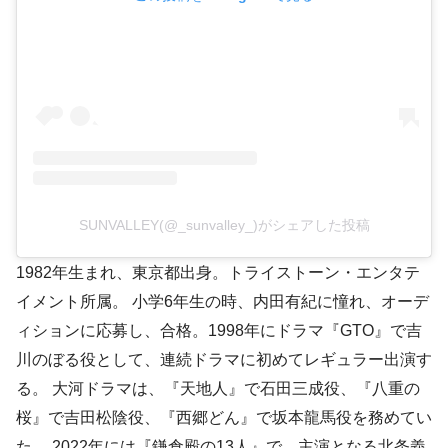
SUNVALLEY(@_sunvalley_)がシェアした投稿
1982年生まれ、東京都出身。トライストーン・エンタテ
イメント所属。 小学6年生の時、内田有紀に憧れ、オーデ
ィションに応募し、合格。1998年にドラマ『GTO』で吉
川のぼる役として、連続ドラマに初めてレギュラー出演す
る。 大河ドラマは、『天地人』で石田三成役、『八重の
桜』で吉田松陰役、『西郷どん』で坂本龍馬役を務めてい
た。 2022年には『鎌倉殿の13人』で、主演となる北条義