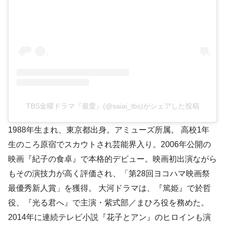
TBS金曜ドラマ『最愛』(@saiai_tbs)がシェアした投稿
1988年生まれ、東京都出身。アミューズ所属。 高校1年
生のころ原宿でスカウトされ芸能界入り。2006年公開の
映画『紀子の食卓』で本格的デビュー。映画初出演ながら
もその演技力が高く評価され、「第28回ヨコハマ映画祭
最優秀新人賞」を獲得。 大河ドラマは、『篤姫』で於哲
役、『光る君へ』で主演・紫式部／まひろ役を務めた。
2014年に連続テレビ小説『花子とアン』のヒロインも演