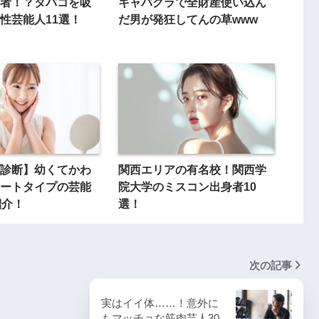
者！？タバコを吸
キャバクラで全財産使い込ん
性芸能人11選！
だ男が発狂してんの草www
診断】幼くてかわ
関西エリアの有名校！関西学
ートタイプの芸能
院大学のミスコン出身者10
紹介！
選！
次の記事
実はイイ体……！意外に
もマッチョな筋肉芸人30