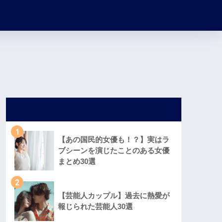
人気記事
1
【あの国民的女優も！？】実はラ
ブシーンを演じたことのある女優
まとめ30選
2
【芸能人カップル】過去に熱愛が
報じられた芸能人30選