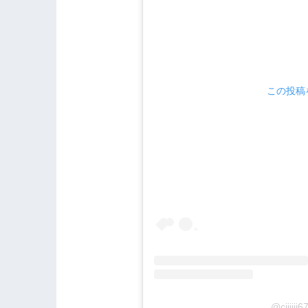
この投稿を
@cjjj