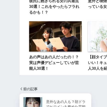
彼氏に飽きられる女の共通点
意外と喫煙
30選！これをやったらフラれ
っている女
るかも！？
あの声はあの人だったの！？
【顔タイプ
実は声優デビューしていが芸
いい！キュ
能人30選！
人30人を
前の記事
意外なあの人も？朝ドラ
でヒロインを務めた芸能