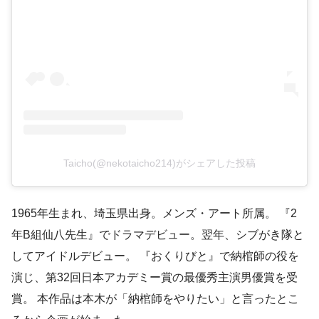
Taicho(@nekotaicho214)がシェアした投稿
1965年生まれ、埼玉県出身。メンズ・アート所属。 『2
年B組仙八先生』でドラマデビュー。翌年、シブがき隊と
してアイドルデビュー。 『おくりびと』で納棺師の役を
演じ、第32回日本アカデミー賞の最優秀主演男優賞を受
賞。 本作品は本木が「納棺師をやりたい」と言ったとこ