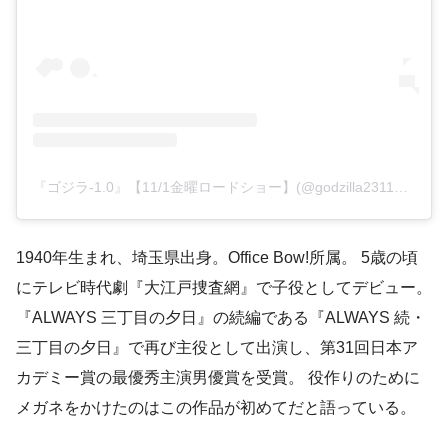
『ゴジラ-1.0』【11/1金曜ロードショー】(@godzilla231103)がシェアした投稿
1940年生まれ、埼玉県出身。Office Bow!所属。 5歳の頃
にテレビ時代劇『大江戸捜査網』で子役としてデビュー。
『ALWAYS 三丁目の夕日』の続編である『ALWAYS 続・
三丁目の夕日』で再び主役として出演し、第31回日本ア
カデミー賞の最優秀主演男優賞を受賞。 役作りのために
メガネをかけたのはこの作品が初めてだと語っている。