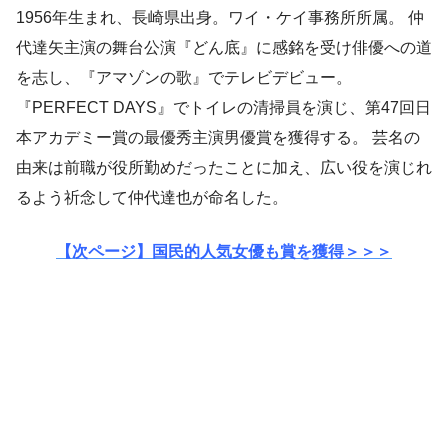
1956年生まれ、長崎県出身。ワイ・ケイ事務所所属。 仲
代達矢主演の舞台公演『どん底』に感銘を受け俳優への道
を志し、『アマゾンの歌』でテレビデビュー。
『PERFECT DAYS』でトイレの清掃員を演じ、第47回日
本アカデミー賞の最優秀主演男優賞を獲得する。 芸名の
由来は前職が役所勤めだったことに加え、広い役を演じれ
るよう祈念して仲代達也が命名した。
【次ページ】国民的人気女優も賞を獲得＞＞＞