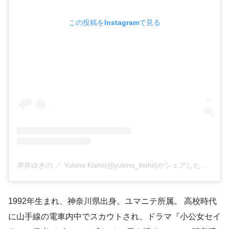
この投稿をInstagramで見る
岸井ゆきの ／ Yukino Kishii(@yukino_kishii)がシェアした投稿
1992年生まれ、神奈川県出身。ユマニテ所属。 高校時代
に山手線の電車内中でスカウトされ、ドラマ『小公女セイ