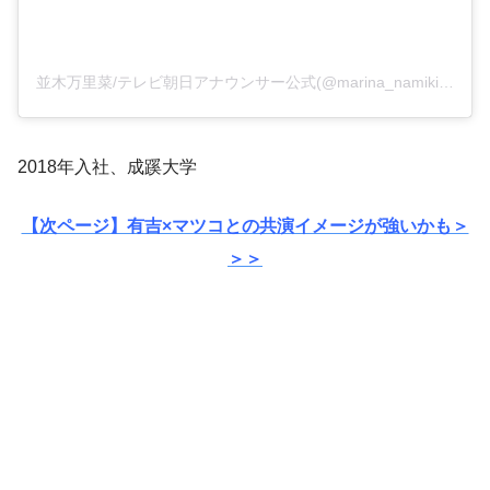
並木万里菜/テレビ朝日アナウンサー公式(@marina_namiki)がシェアした投稿
2018年入社、成蹊大学
【次ページ】有吉×マツコとの共演イメージが強いかも＞
＞＞