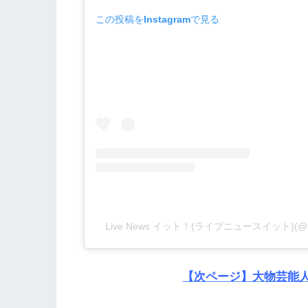
この投稿をInstagramで見る
Live News イット！(ライブニュースイット)(@l
【次ページ】大物芸能