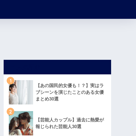
人気記事
1
【あの国民的女優も！？】実はラ
ブシーンを演じたことのある女優
まとめ30選
2
【芸能人カップル】過去に熱愛が
報じられた芸能人30選