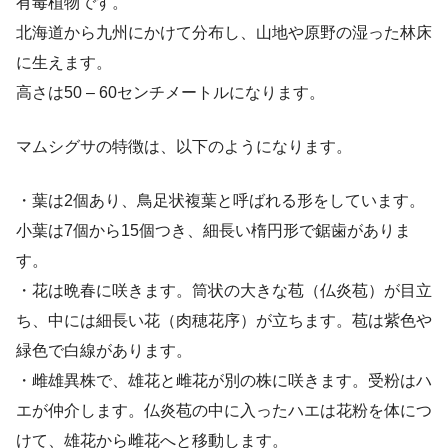
有毒植物です。
北海道から九州にかけて分布し、山地や原野の湿った林床
に生えます。
高さは50 – 60センチメートルになります。
マムシグサの特徴は、以下のようになります。
・葉は2個あり、鳥足状複葉と呼ばれる形をしています。
小葉は7個から15個つき、細長い楕円形で鋸歯がありま
す。
・花は晩春に咲きます。筒状の大きな苞（仏炎苞）が目立
ち、中には細長い花（肉穂花序）が立ちます。苞は紫色や
緑色で白線があります。
・雌雄異株で、雄花と雌花が別の株に咲きます。受粉はハ
エが仲介します。仏炎苞の中に入ったハエは花粉を体につ
けて、雄花から雌花へと移動します。