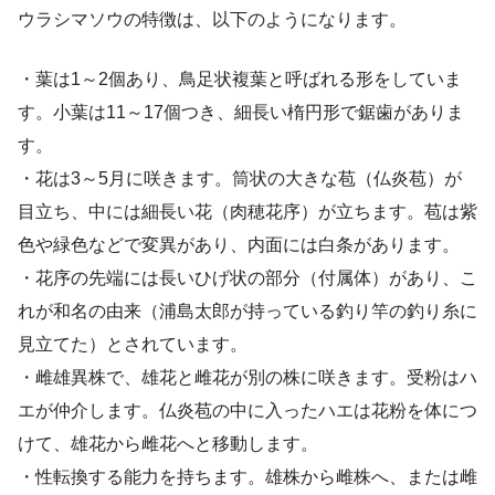
ウラシマソウの特徴は、以下のようになります。
・葉は1～2個あり、鳥足状複葉と呼ばれる形をしていま
す。小葉は11～17個つき、細長い楕円形で鋸歯がありま
す。
・花は3～5月に咲きます。筒状の大きな苞（仏炎苞）が
目立ち、中には細長い花（肉穂花序）が立ちます。苞は紫
色や緑色などで変異があり、内面には白条があります。
・花序の先端には長いひげ状の部分（付属体）があり、こ
れが和名の由来（浦島太郎が持っている釣り竿の釣り糸に
見立てた）とされています。
・雌雄異株で、雄花と雌花が別の株に咲きます。受粉はハ
エが仲介します。仏炎苞の中に入ったハエは花粉を体につ
けて、雄花から雌花へと移動します。
・性転換する能力を持ちます。雄株から雌株へ、または雌