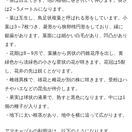
・茎は自立できず、他の植物に巻き付いて伸びます。長さ
は2～5メートルになります。
・葉は互生し、鳥足状複葉と呼ばれる形をしています。小
葉は3～7枚つき、菱形から狭卵楕円形をしており、縁に
鋸歯があります。葉面には細かい白毛があり、凹凸があり
ます。
・花期は8～9月で、葉腋から房状の円錐花序を出し、黄
緑色から淡緑色の小さな星状の花が咲きます。花冠は5裂
し、花弁の先は鋭くとがります。
・雌雄異株で、雄花と雌花が別の株に咲きます。受粉はハ
チやハエなどの昆虫が仲介します。
・果実は球状の液果で、熟すと黒色になります。中には1
個の種子が入ります。
・地下に太い根茎があり、地中を横に這って広がります。
アマチャヅルの利用法は、以下のようになります。