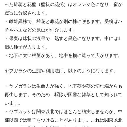
った雌蕊と花盤（盤状の花托）はオレンジ色になり、蜜が
豊富に分泌されます。
・雌雄異株で、雄花と雌花が別の株に咲きます。受粉はハ
チやハエなどの昆虫が仲介します。
・果実は球状の液果で、熟すと黒色になります。中には1
個の種子が入ります。
・地下に太い根茎があり、地中を横に這って広がります。
ヤブガラシの生態や利用法は、以下のようになります。
・ヤブガラシは生命力が強く、地下茎や茎の切れ端からも
再生します。そのため、駆除が困難な雑草として知られて
います。
・ヤブガラシは関東以北ではほとんど結実しませんが、中
部以西では種子をつけることがあります。これは関東以北