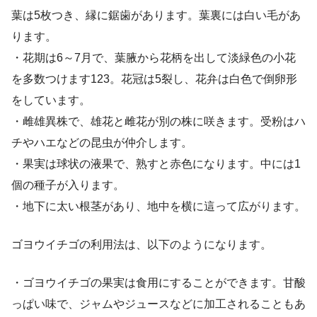
葉は5枚つき、縁に鋸歯があります。葉裏には白い毛があ
ります。
・花期は6～7月で、葉腋から花柄を出して淡緑色の小花
を多数つけます123。花冠は5裂し、花弁は白色で倒卵形
をしています。
・雌雄異株で、雄花と雌花が別の株に咲きます。受粉はハ
チやハエなどの昆虫が仲介します。
・果実は球状の液果で、熟すと赤色になります。中には1
個の種子が入ります。
・地下に太い根茎があり、地中を横に這って広がります。
ゴヨウイチゴの利用法は、以下のようになります。
・ゴヨウイチゴの果実は食用にすることができます。甘酸
っぱい味で、ジャムやジュースなどに加工されることもあ