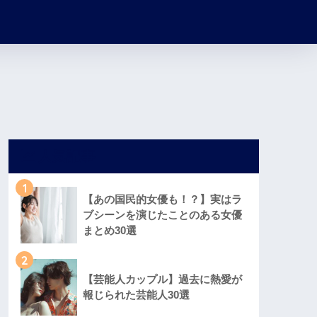
人気記事
1
【あの国民的女優も！？】実はラ
ブシーンを演じたことのある女優
まとめ30選
2
【芸能人カップル】過去に熱愛が
報じられた芸能人30選