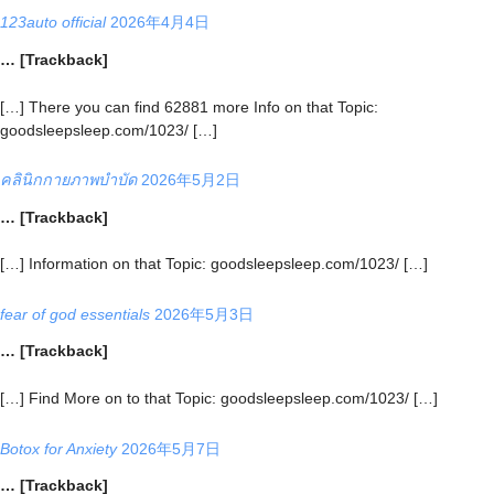
123auto official
2026年4月4日
… [Trackback]
[…] There you can find 62881 more Info on that Topic:
goodsleepsleep.com/1023/ […]
คลินิกกายภาพบำบัด
2026年5月2日
… [Trackback]
[…] Information on that Topic: goodsleepsleep.com/1023/ […]
fear of god essentials
2026年5月3日
… [Trackback]
[…] Find More on to that Topic: goodsleepsleep.com/1023/ […]
Botox for Anxiety
2026年5月7日
… [Trackback]