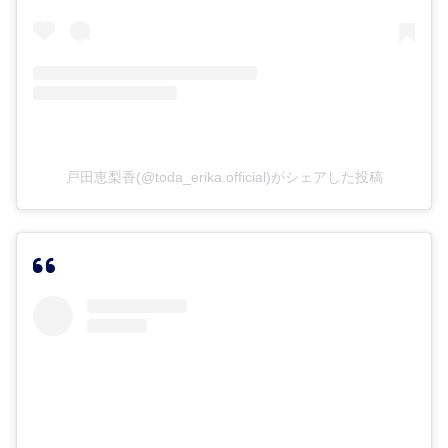
戸田恵梨香(@toda_erika.official)がシェアした投稿