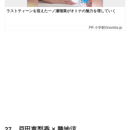
27．戸田恵梨香 × 勝地涼