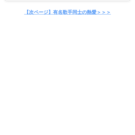
【次ページ】有名歌手同士の熱愛＞＞＞