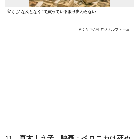
11．真木よう子 映画：ベロニカは死ぬ