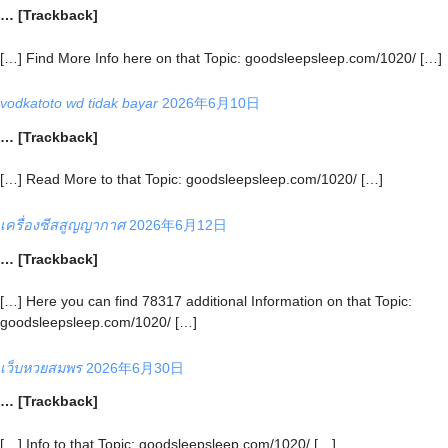
… [Trackback]
[…] Find More Info here on that Topic: goodsleepsleep.com/1020/ […]
vodkatoto wd tidak bayar
2026年6月10日
… [Trackback]
[…] Read More to that Topic: goodsleepsleep.com/1020/ […]
เครื่องซีสสูญญากาศ
2026年6月12日
… [Trackback]
[…] Here you can find 78317 additional Information on that Topic:
goodsleepsleep.com/1020/ […]
เว็บหวยสมพร
2026年6月30日
… [Trackback]
[…] Info to that Topic: goodsleepsleep.com/1020/ […]