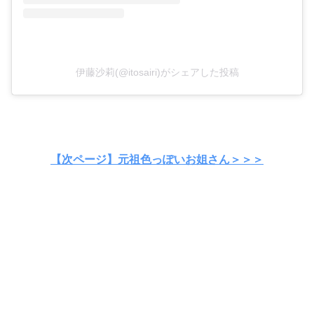
伊藤沙莉(@itosairi)がシェアした投稿
【次ページ】元祖色っぽいお姐さん＞＞＞