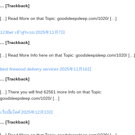
… [Trackback]
[…] Read More on that Topic: goodsleepsleep.com/1020/ […]
123bet เข้าสู่ระบบ
2025年11月7日
… [Trackback]
[…] Read More Info here on that Topic: goodsleepsleep.com/1020/ […]
best firewood delivery services
2025年11月16日
… [Trackback]
[…] There you will find 62561 more Info on that Topic:
goodsleepsleep.com/1020/ […]
เว็บปั้มไลค์
2025年12月13日
… [Trackback]
[…] Read More on that Topic: goodsleepsleep.com/1020/ […]