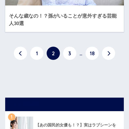
そんな歳なの！？孫がいることが意外すぎる芸能
人30選
1
2
3
…
18
人気記事
1
【あの国民的女優も！？】実はラブシーンを