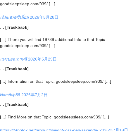
goodsleepsleep.com/939/ […]
เติมแอพพรีเมี่ยม
2026年5月28日
… [Trackback]
[…] There you will find 19739 additional Info to that Topic:
goodsleepsleep.com/939/ […]
แทงบอลเกาหลี
2026年5月29日
… [Trackback]
[…] Information on that Topic: goodsleepsleep.com/939/ […]
Namthip88
2026年7月2日
… [Trackback]
[…] Find More on that Topic: goodsleepsleep.com/939/ […]
https://44botox.net/product/weight-loss-pen/saxenda/
2026年7月19日