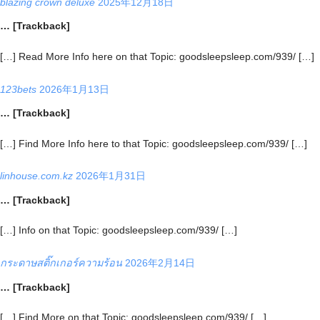
blazing crown deluxe
2025年12月18日
… [Trackback]
[…] Read More Info here on that Topic: goodsleepsleep.com/939/ […]
123bets
2026年1月13日
… [Trackback]
[…] Find More Info here to that Topic: goodsleepsleep.com/939/ […]
linhouse.com.kz
2026年1月31日
… [Trackback]
[…] Info on that Topic: goodsleepsleep.com/939/ […]
กระดาษสติ๊กเกอร์ความร้อน
2026年2月14日
… [Trackback]
[…] Find More on that Topic: goodsleepsleep.com/939/ […]