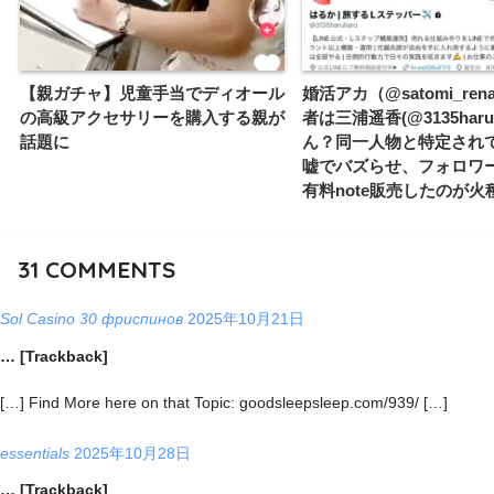
【親ガチャ】児童手当でディオール
婚活アカ（@satomi_re
の高級アクセサリーを購入する親が
者は三浦遥香(@3135haru
話題に
ん？同一人物と特定され
嘘でバズらせ、フォロワ
有料note販売したのが火
31
COMMENTS
Sol Casino 30 фриспинов
2025年10月21日
… [Trackback]
[…] Find More here on that Topic: goodsleepsleep.com/939/ […]
essentials
2025年10月28日
… [Trackback]