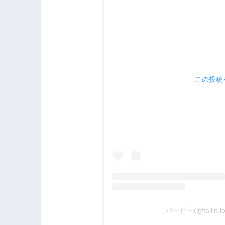
この投稿を
バービー(@fallin.