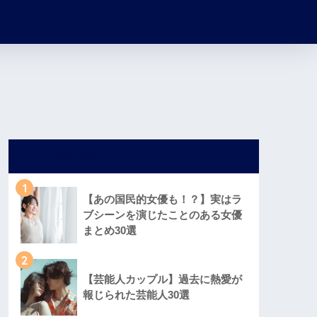
人気記事
1
【あの国民的女優も！？】実はラ
ブシーンを演じたことのある女優
まとめ30選
2
【芸能人カップル】過去に熱愛が
報じられた芸能人30選