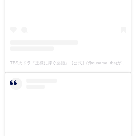
TBS火ドラ『王様に捧ぐ薬指』【公式】(@ousama_tbs)がシェアした投稿