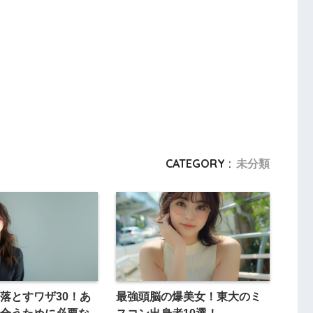
CATEGORY :
未分類
落とすワザ30！あ
最強頭脳の爆美女！東大のミ
合うために必要な
スコン出身者10選！