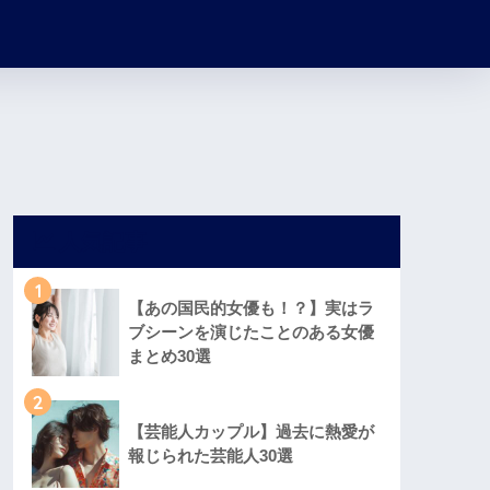
人気記事
1
【あの国民的女優も！？】実はラ
ブシーンを演じたことのある女優
まとめ30選
2
【芸能人カップル】過去に熱愛が
報じられた芸能人30選