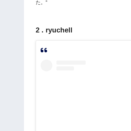
た。”
2 . ryuchell