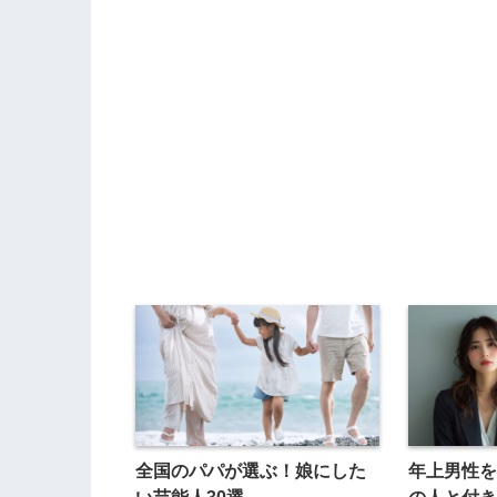
全国のパパが選ぶ！娘にした
年上男性を
い芸能人30選
の人と付き