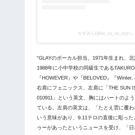
かずみん(@ka_zu_mi_n)
“GLAYのボーカル担当。1971年生まれ、
1988年に小中学校の同級生であるTAKUR
『HOWEVER』や『BELOVED』『Winte
右肩にフェニックス、左肩に「THE SUN IS ALW
010911」という英文、胸にはハートの
ている。左肩の英文は、「たとえ雲に覆わ
いう意味があり、9.11テロの直後に彫った
ゥーがあったというニュースを受け、「日