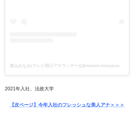
森山みなみ(テレビ朝日アナウンサー)(@minami.moriyama_ex)がシェアした投稿
2021年入社、法政大学
【次ページ】今年入社のフレッシュな美人アナ＞＞＞